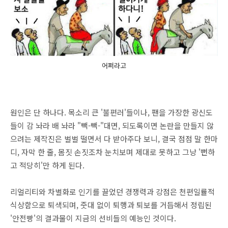
어쩌라고
원인은 단 하나다. 목소리 큰 '불편러'들이나, 팬을 가장한 광신도
들이 감 놔라 배 놔라 "빽-빽-"대면, 되도록이면 논란을 만들지 않
으려는 제작진은 벌벌 떨면서 다 받아주다 보니, 결국 점점 말 한마
디, 자막 한 줄, 몸짓 손짓조차 눈치보며 제대로 못하고 그냥 '뻔하
고 적당히'만 하게 된다.
리얼리티와 차별화로 인기를 끌었던 경쟁력과 강점은 천편일률적
식상함으로 퇴색되며, 줏대 없이 퇴행과 퇴보를 거듭해서 정립된
'안전빵'의 결과물이 지금의 선비들의 예능인 것이다.