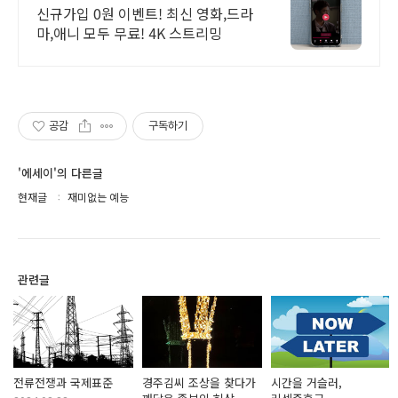
보기!
신규가입 0원 이벤트! 최신 영화,드라
마,애니 모두 무료! 4K 스트리밍
공감
구독하기
'에세이'의 다른글
현재글
재미없는 예능
관련글
전류전쟁과 국제표준
경주김씨 조상을 찾다가
시간을 거슬러,